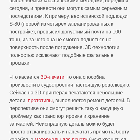
выполняемых классическими методами, нередки и
сегодня, и привести они могут к самым серьезным
последствиям. К примеру, вес испанской подлодки
S-80 (первой из четырех запланированных к
постройке), превысил допустимый почти на 100
тонн, из-за чего она не смогла подняться на
поверхность после погружения. 3D-технологии
полностью исключают подобные фатальные
промахи.
Что касается
3D-печати
, то она способна
произвести в судостроении настоящую революцию.
Сейчас на 3D-принтерах печатаются небольшие
детали,
прототипы
, выполняется ремонт деталей. В
перспективе они смогут решить такую насущную
проблему, как транспортировка и хранение
запчастей. Неисправную деталь можно будет
просто отсканировать и напечатать прямо на борту
корабля, а
материалы для печати
будут храниться