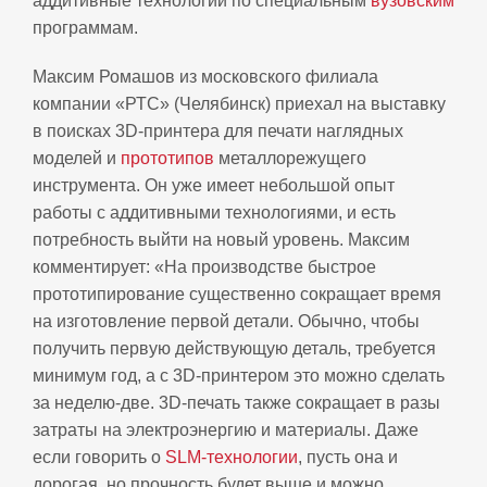
аддитивные технологии по специальным
вузовским
программам.
Максим Ромашов из московского филиала
компании «РТС» (Челябинск) приехал на выставку
в поисках 3D-принтера для печати наглядных
моделей и
прототипов
металлорежущего
инструмента. Он уже имеет небольшой опыт
работы с аддитивными технологиями, и есть
потребность выйти на новый уровень. Максим
комментирует: «На производстве быстрое
прототипирование существенно сокращает время
на изготовление первой детали. Обычно, чтобы
получить первую действующую деталь, требуется
минимум год, а с 3D-принтером это можно сделать
за неделю-две. 3D-печать также сокращает в разы
затраты на электроэнергию и материалы. Даже
если говорить о
SLM-технологии
, пусть она и
дорогая, но прочность будет выше и можно