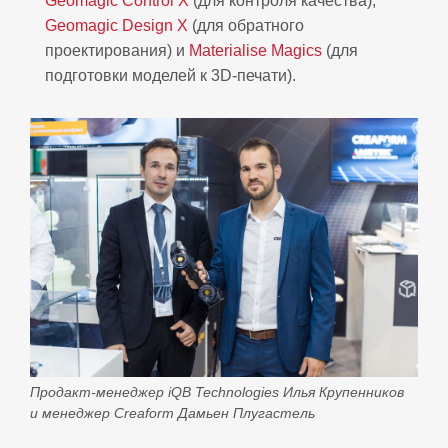
Geomagic Control X
(для контроля качества),
Geomagic Design X
(для обратного
проектирования) и
Materialise Magics
(для
подготовки моделей к 3D-печати).
Продакт-менеджер iQB Technologies Илья Крупенников
и менеджер Creaform Дамьен Плугастель