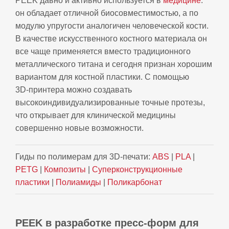
PEEK давно и активно используется в
медицине
:
он обладает отличной биосовместимостью, а по
модулю упругости аналогичен человеческой кости.
В качестве искусственного костного материала он
все чаще применяется вместо традиционного
металлического титана и сегодня признан хорошим
вариантом для костной пластики. С помощью
3D‑принтера можно создавать
высокоиндивидуализированные точные протезы,
что открывает для клинической медицины
совершенно новые возможности.
Гиды по полимерам для 3D-печати:
ABS
|
PLA
|
PETG
|
Композиты
|
Суперконструкционные
пластики
|
Полиамиды
|
Поликарбонат
PEEK в разработке пресс‑форм для