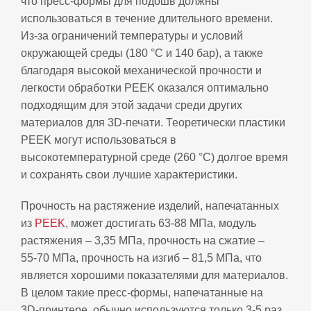
что пресс‑формы для подошв должны
использоваться в течение длительного времени.
Из‑за ограничений температуры и условий
окружающей среды (180 °C и 140 бар), а также
благодаря высокой механической прочности и
легкости обработки PEEK оказался оптимально
подходящим для этой задачи среди других
материалов для 3D‑печати. Теоретически пластики
PEEK могут использоваться в
высокотемпературной среде (260 °C) долгое время
и сохранять свои лучшие характеристики.
Прочность на растяжение изделий, напечатанных
из
PEEK
, может достигать 63‑88 МПа, модуль
растяжения – 3,35 МПа, прочность на сжатие –
55‑70 МПа, прочность на изгиб – 81,5 МПа, что
является хорошими показателями для материалов.
В целом такие пресс‑формы, напечатанные на
3D‑принтере, обычно используются только 3‑5 раз