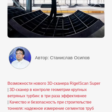
Автор: Станислав Осипов
Возможности нового 3D‑сканера RigelScan Super
|
3D‑сканер в контроле геометрии крупных
ветряных турбин: в три раза эффективнее
|
Качество и безопасность при строительстве
тоннеля: надежное измерение сегментов труб