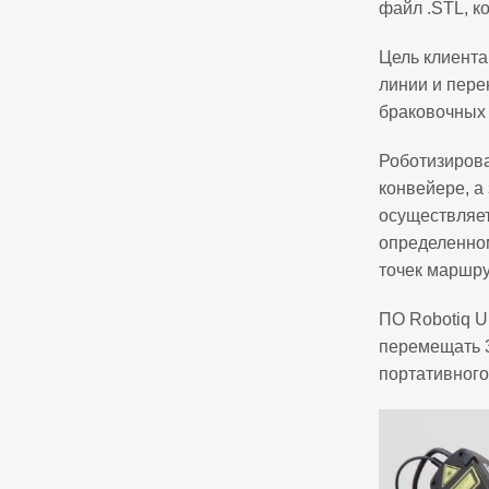
файл .STL, к
Цель клиента
линии и пере
браковочных
Роботизирова
конвейере, а 
осуществляет
определенном
точек маршру
ПО Robotiq U
перемещать 
портативного