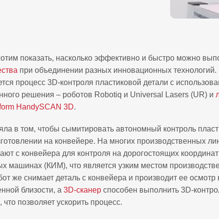
отим показать, насколько эффективно и быстро можно вып
ества
при объединении разных инновационных технологий.
ется процесс
3D-контроля пластиковой детали с использов
ного решения – роботов Robotiq и Universal Lasers (UR) и
aform HandySCAN 3D
.
яла в том, чтобы сымитировать автономный контроль плас
зготовлении на конвейере. На многих производственных ли
ают с конвейера для контроля на дорогостоящих координат
х машинах (КИМ), что является узким местом производств
бот же снимает деталь с конвейера и производит ее осмотр 
нной близости, а
3D-сканер
способен выполнить 3D-контро
 что позволяет ускорить процесс.