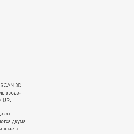
,
ySCAN 3D
ль ввода-
м UR.
да он
аются двумя
данные в