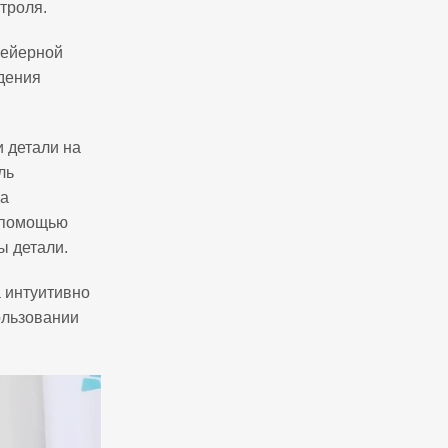
троля.
вейерной
едения
 детали на
ль
на
с помощью
ы детали.
 интуитивно
пользовании