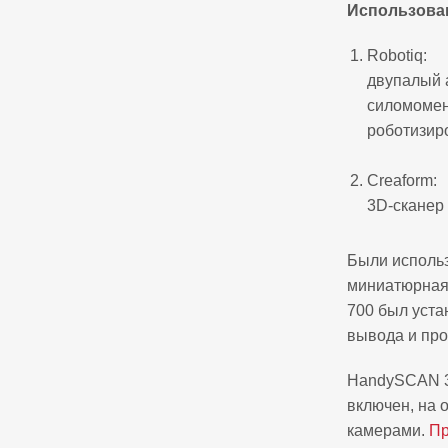
Использова
Robotiq:
двупалый 
силомомен
роботизир
Creaform:
3D-сканер
Были использ
миниатюрная 
700 был уста
вывода и про
HandySCAN 3D
включен, на 
камерами.
Пр