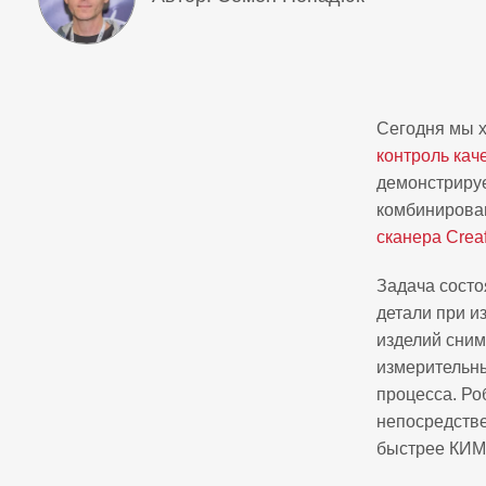
Сегодня мы х
контроль кач
демонстриру
комбинирован
сканера Cre
Задача состо
детали при и
изделий сним
измерительны
процесса. Ро
непосредстве
быстрее КИМ,