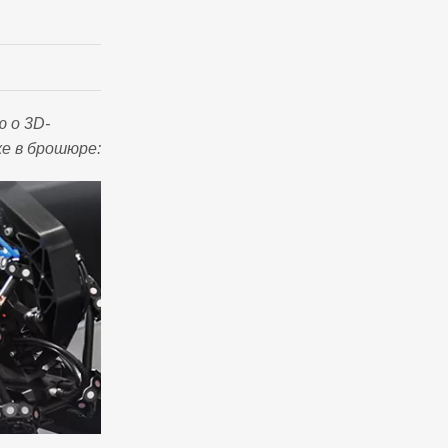
 о 3D-
е в брошюре: