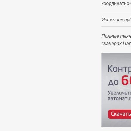
координатно
Источник пу
Полные техн
сканерах Ha