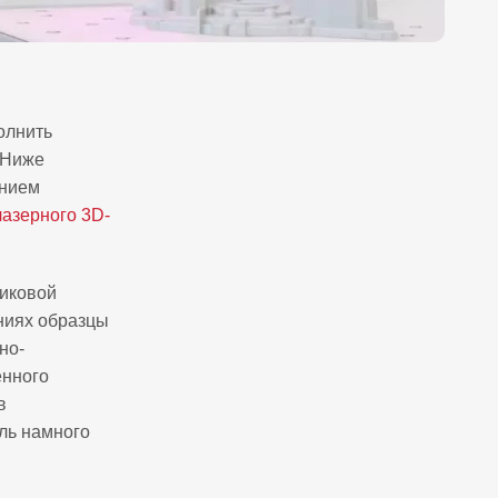
олнить
 Ниже
анием
лазерного 3D-
тиковой
ниях образцы
но-
енного
в
ль намного