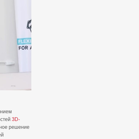
анием
остей
3D-
чное решение
ей