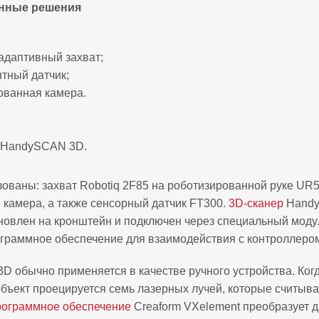
нные решения
адаптивный захват;
тный датчик;
ованная камера.
 HandySCAN 3D.
ованы: захват Robotiq 2F85 на роботизированной руке UR5
камера, а также сенсорный датчик FT300.
3D-сканер
Hand
новлен на кронштейн и подключен через специальный моду
граммное обеспечение для взаимодействия с контроллеро
 обычно применяется в качестве ручного устройства. Ког
объект проецируется семь лазерных лучей, которые считыв
ограммное обеспечение
Creaform VXelement преобразует 