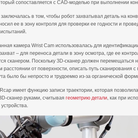
оторый сопоставляется с CAD-моделью при выполнении кон
 заключалась в том, чтобы робот захватывал деталь на кон
носил ее в зону контроля для проверки ее годности и пров
 испытаний.
нная камера Wrist Cam использовалась для идентификации
захват – для переноса детали в зону осмотра, где ее контро
ся сканером. Поскольку 3D-сканер должен перемещаться 
 расстоянии от поверхности, описать путь сканирования 
та было бы непросто и трудоемко из-за органической форм
Rcap имеет функцию записи траектории, которая позволила
3D-сканер руками, считывая
геометрию детали
, как при ис
 устройства.