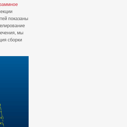
раммное
секции
стей показаны
делирование
ечения, мы
ция сборки