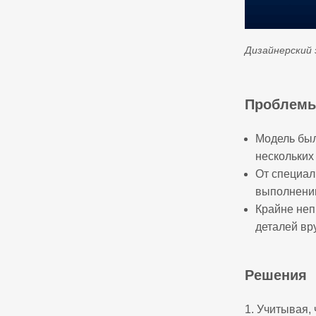
Дизайнерский
Проблем
Модель был
нескольких
От специал
выполнении
Крайне неп
деталей вр
Решения
1. Учитывая,