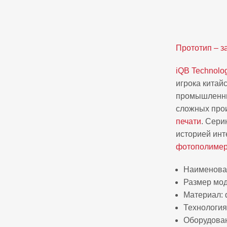
Прототип – за
iQB Technolo
игрока китай
промышленны
сложных прои
печати
. Сери
историей инт
фотополимер
Наименован
Размер моде
Материал: 
Технология
Оборудован