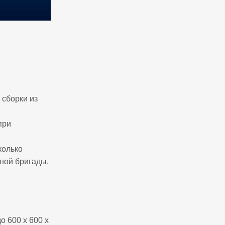
 сборки из
при
колько
чной бригады.
о 600 x 600 x