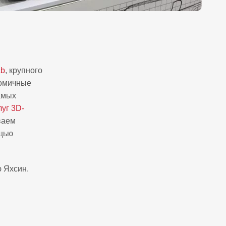
ab
, крупного
номичные
амых
луг 3D-
ваем
ощью
 Яхсин.