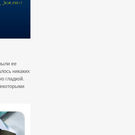
мыли ее
алось никаких
о гладкой.
некоторыми