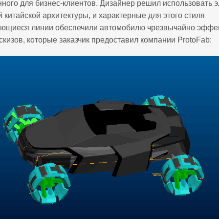
ного для бизнес-клиентов. Дизайнер решил использовать 
 китайской архитектуры, и характерные для этого стиля
ющиеся линии обеспечили автомобилю чрезвычайно эффек
эскизов, которые заказчик предоставил компании ProtoFab: