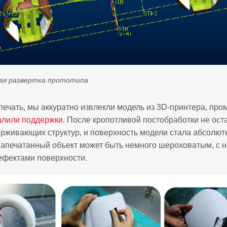
ая развертка прототипа
печать, мы аккуратно извлекли модель из 3D-принтера, про
алили поддержки
. После кропотливой постобработки не ост
рживающих структур, и поверхность модели стала абсолютн
апечатанный объект может быть немного шероховатым, с 
ефектами поверхности.