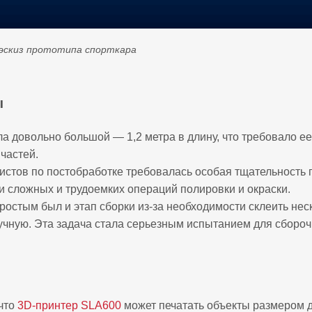
 эскиз прототипа спорткара
ы
а довольно большой — 1,2 метра в длину, что требовало ее
 частей.
истов по постобработке требовалась особая тщательность 
 сложных и трудоемких операций полировки и окраски.
ростым был и этап сборки из-за необходимости склеить нес
учную. Эта задача стала серьезным испытанием для сборо
 что
3D-принтер SLA600
может печатать объекты размером д