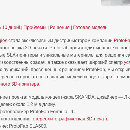
 10 дней!
|
Проблемы
|
Решения
|
Готовая модель
gies
стала эксклюзивным дистрибьютором компании
ProtoF
ского рынка 3D-печати. ProtoFab производит мощные и эко
е SLA-принтеры и уникальные материалы для решения с
зводственных задач, а также оказывает широкий спектр
ус
ю публикаций, посвященных решениям ProtoFab, мы откры
ересного проекта по созданию модели концепт-кара с пом
ного 3D-принтера
.
ие проекта: модель концепт-кара SKANDA, дизайнер — Лю
лей: около 1,2 м в длину.
фотополимер ProtoFab Formula L1.
 изготовления:
стереолитографическая 3D-печать
.
ие: ProtoFab SLA600.