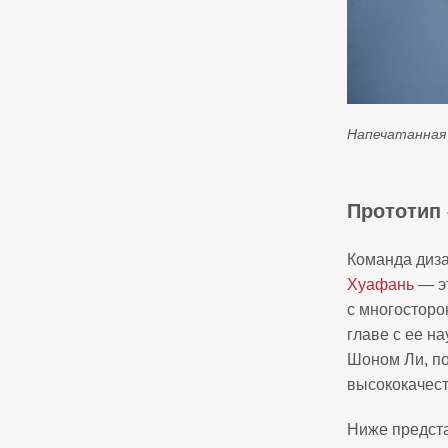
Напечатанная 
Прототип 
Команда диз
Хуафань
— эт
с многосторо
главе с ее н
Шоном Ли, по
высококачес
Ниже предст