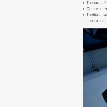
Точность: 0
Срок испол
Требования
впечатляющ