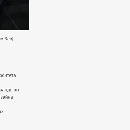
ер Лин)
рситета
оманде во
изайна
х.