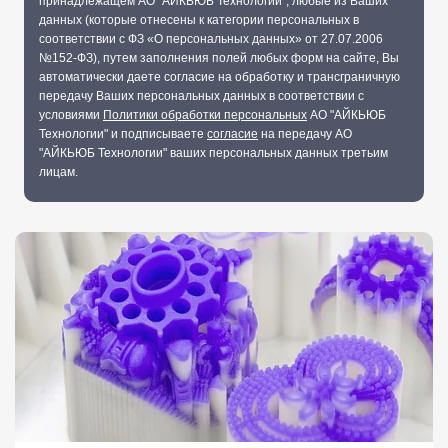
принадлежащем АО "АЙКЬЮБ Технологии", любые из Ваших
данных (которые отнесены к категории персональных в
соответствии с ФЗ «О персональных данных» от 27.07.2006
№152-ФЗ), путем заполнения полей любых форм на сайте, Вы
автоматически даете согласие на обработку и трансграничную
передачу Ваших персональных данных в соответствии с
условиями
Политики обработки персональных
АО "АЙКЬЮБ
Технологии" и подписываете
согласие
на передачу АО
"АЙКЬЮБ Технологии" ваших персональных данных третьим
лицам.