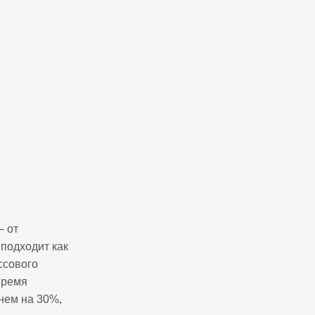
– от
 подходит как
ссового
время
днем на 30%,