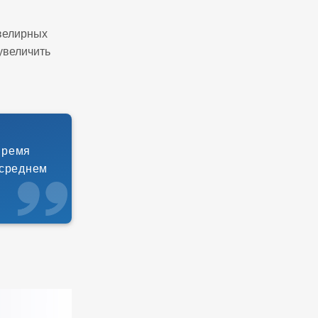
велирных
увеличить
время
 среднем