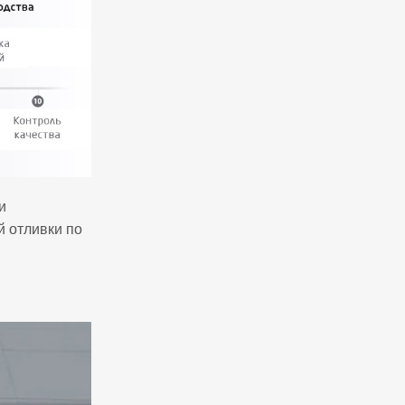
и
й отливки по