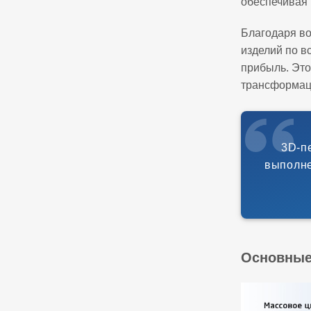
обеспечивая 
Благодаря в
изделий по в
прибыль. Это
трансформац
3D-п
выполне
Основные