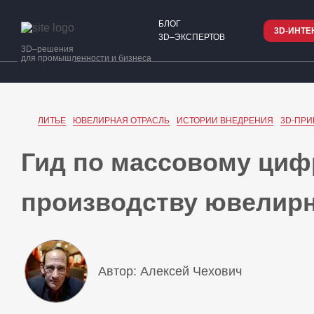
БЛОГ
3D-ИНТЕ
3D–ЭКСПЕРТОВ
3D–решения
для промышленности и бизнеса
ЛИТЬЕ
ЮВЕЛИРНАЯ ОТРАСЛЬ
ИСТОРИИ ВНЕДРЕНИЯ
3D-ПР
Гид по массовому ци
производству ювелир
Автор: Алексей Чехович