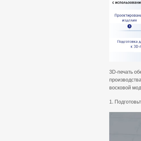
3D‑печать об
производства
восковой мод
1. Подготов