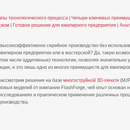
пы технологического процесса
|
Четыре ключевых преиму
ском
|
Готовое решение для ювелирного предприятия
|
Анал
 высокоэффективное серийное производство без использо
ювелирном предприятии или в мастерской? Да, такую возмо
том числе аддитивные) технологии, позволяя значительно 
кции, и это лишь одно из многих преимуществ для ювелиров
рассмотрим решение на базе
многоструйной 3D‑печати
(MJP
ковых моделей от компании FlashForge, чей опыт основан н
исследованиях и практическом применении различных про
роизводства.