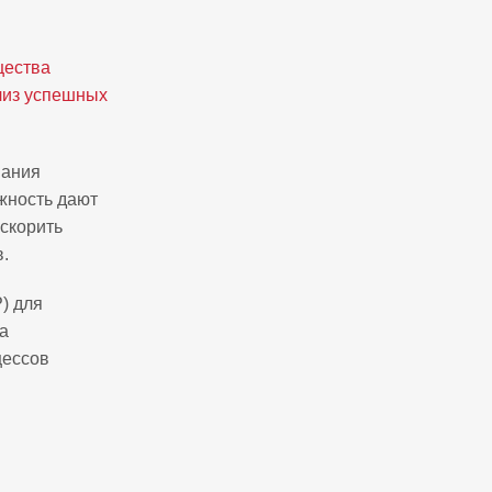
щества
из успешных
вания
жность дают
ускорить
.
) для
а
цессов