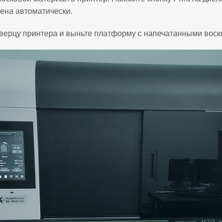
ена автоматически.
дверцу принтера и выньте платформу с напечатанными воск