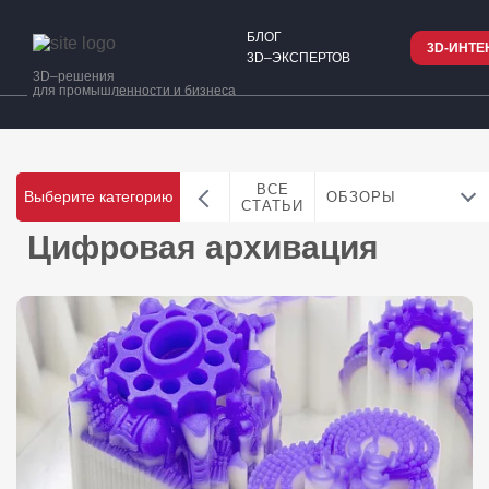
БЛОГ
3D-ИНТЕ
3D–ЭКСПЕРТОВ
3D–решения
для промышленности и бизнеса
ВСЕ
Выберите категорию
ОБЗОРЫ
СТАТЬИ
Цифровая архивация