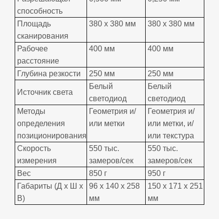
способность
Площадь
380 х 380 мм
380 х 380 мм
сканирования
Рабочее
400 мм
400 мм
расстояние
Глубина резкости
250 мм
250 мм
Белый
Белый
Источник света
светодиод
светодиод
Методы
Геометрия и/
Геометрия и/
определения
или метки
или метки, и/
позиционирования
или текстура
Скорость
550 тыс.
550 тыс.
измерения
замеров/сек
замеров/сек
Вес
850 г
950 г
Габариты (Д х Ш х
96 х 140 х 258
150 х 171 х 251
В)
мм
мм