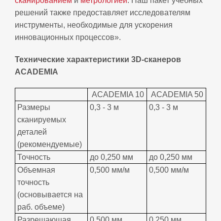
сканированием
и
метрологией
. Наш пакет учебных
решений также предоставляет исследователям
инструменты, необходимые для ускорения
инновационных процессов».
Технические характеристики 3D-сканеров
ACADEMIA
ACADEMIA 10
ACADEMIA 50
Размеры
0,3 - 3 м
0,3 - 3 м
сканируемых
деталей
(рекомендуемые)
Точность
до 0,250 мм
до 0,250 мм
Объемная
0,500 мм/м
0,500 мм/м
точность
(основывается на
раб. объеме)
Разрешающая
0,500 мм
0,250 мм