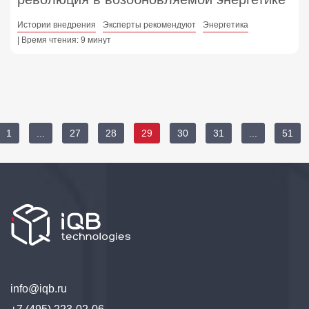
Истории внедрения
Эксперты рекомендуют
Энергетика
| Время чтения: 9 минут
1
...
27
28
29
30
31
...
51
info@iqb.ru